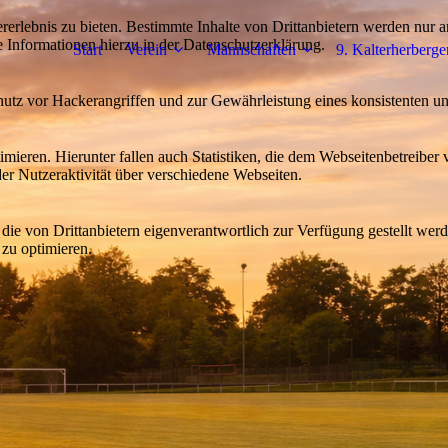
lebnis zu bieten. Bestimmte Inhalte von Drittanbietern werden nur ang
e Informationen hierzu in der Datenschutzerklärung.
Start
Verein
Mannschaften
9. Kalterherberger
utz vor Hackerangriffen und zur Gewährleistung eines konsistenten un
ieren. Hierunter fallen auch Statistiken, die dem Webseitenbetreiber v
r Nutzeraktivität über verschiedene Webseiten.
 die von Drittanbietern eigenverantwortlich zur Verfügung gestellt wer
 zu optimieren.