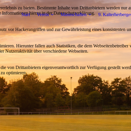
lebnis zu bieten. Bestimmte Inhalte von Drittanbietern werden nur ang
e Informationen hierzu in der Datenschutzerklärung.
Start
Verein
Mannschaften
9. Kalterherberger
utz vor Hackerangriffen und zur Gewährleistung eines konsistenten un
ieren. Hierunter fallen auch Statistiken, die dem Webseitenbetreiber v
r Nutzeraktivität über verschiedene Webseiten.
 die von Drittanbietern eigenverantwortlich zur Verfügung gestellt wer
 zu optimieren.